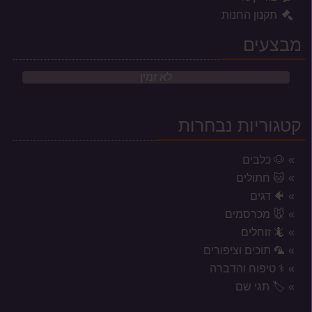
תקנון החנות
מבצעים
לא זמין
קטגוריות נבחרות
🐶 כלבים
🐱 חתולים
🐠 דגים
🐭 מכרסמים
🦎 זוחלים
🦜 תוכים וציפורים
⚕️ טיפוח והדברה
אזורי משלוח לשקי מזון, אקווריומים
🏷️ תגי שם
וכלובים