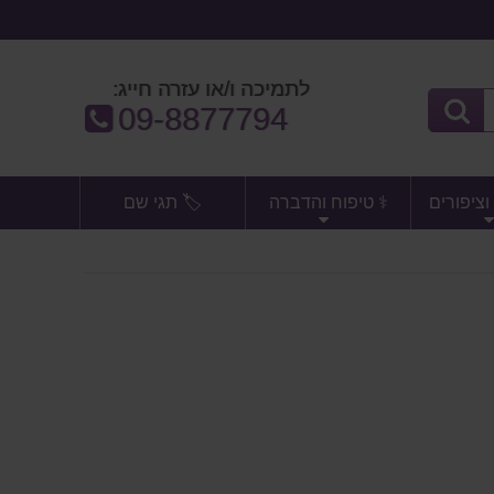
לתמיכה ו/או עזרה חייג:
טלפון:
09-8877794
וציפורים
⚕️ טיפוח והדברה
🏷️ תגי שם