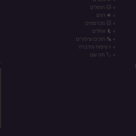
🐱 חתולים
🐠 דגים
🐭 מכרסמים
🦎 זוחלים
🦜 תוכים וציפורים
⚕️ טיפוח והדברה
🏷️ תגי שם
ח