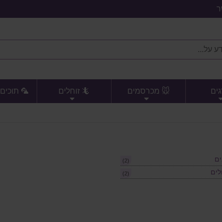
ר
גים
🐭 מכרסמים
🦎 זוחלים
🦜 תוכים 
ים
(2)
לים
(2)