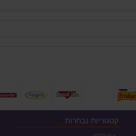
קטגוריות נבחרות
י
🐶 כלבים