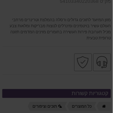
מק"ט 54103340220368
המוצר
מזון המיועד לתוכים גדולים ורסלה בהמלצת וטרינרים מרחבי
העולם עשיר בויטמינים ומינרלים לנוצות מבריקות ומלאות צבע
מכיל תערובת פירות העשירה בחומרים מזינים המדמים תזונה
טרופית טבעית
שירות
קניה
מקצועי
בטוחה
קטגוריות קשורות
דף
כל המוצרים
🦜 תוכים וציפורים
הבית