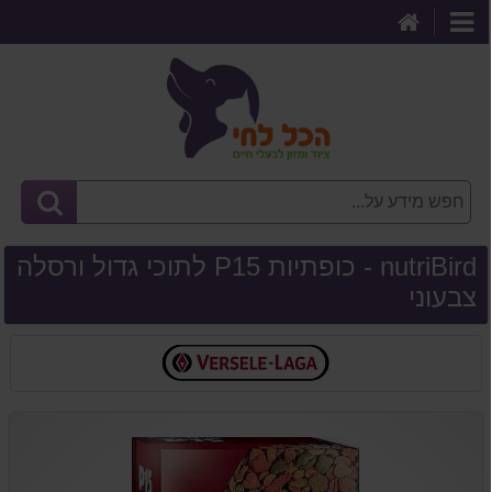
דף
קטגוריות
הבית
nutriBird - כופתיות P15 לתוכי גדול ורסלה
צבעוני