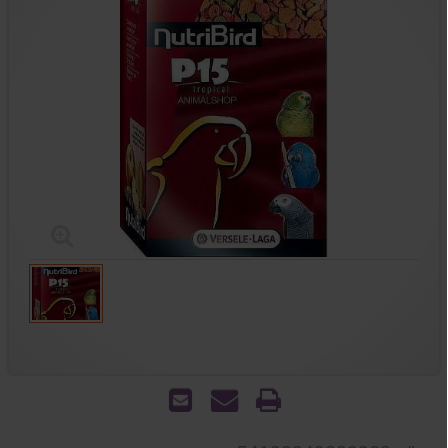
הדפס
שאל
שלח
אותנו
לחבר
על