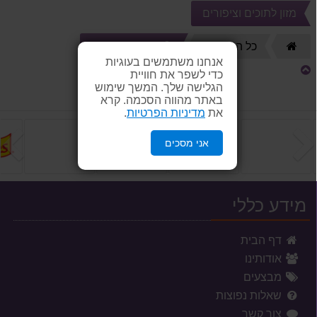
מזון לתוכים וציפורים
🦜 תוכים וציפורים
דף
כל המוצרים
הבית
אנחנו משתמשים בעוגיות
כדי לשפר את חוויית
הגלישה שלך. המשך שימוש
באתר מהווה הסכמה. קרא
את
מדיניות הפרטיות
.
הקודם
ה
אני מסכים
מידע כללי
דף הבית
אודותינו
מבצעים
שאלות נפוצות
צור קשר