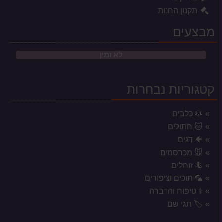
תקנון החנות
מבצעים
לא זמין
קטגוריות נבחרות
🐶 כלבים
🐱 חתולים
🐠 דגים
🐭 מכרסמים
🦎 זוחלים
🦜 תוכים וציפורים
⚕️ טיפוח והדברה
אזורי משלוח לשקי מזון, אקווריומים
🏷️ תגי שם
וכלובים