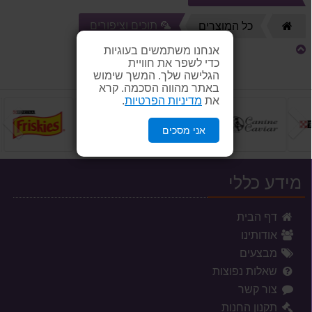
🦜 תוכים וציפורים
דף
כל המוצרים
הבית
אנחנו משתמשים בעוגיות
כדי לשפר את חוויית
הגלישה שלך. המשך שימוש
באתר מהווה הסכמה. קרא
את
מדיניות הפרטיות
.
הקודם
ה
אני מסכים
מידע כללי
דף הבית
אודותינו
מבצעים
שאלות נפוצות
צור קשר
תקנון החנות