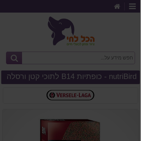
דף
קטגוריות
הבית
nutriBird - כופתיות B14 לתוכי קטן ורסלה