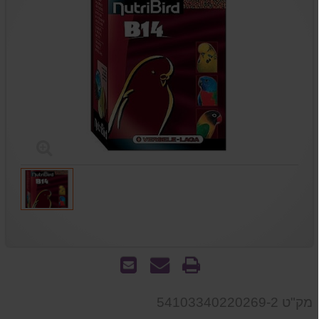
הדפס
שאל
שלח
אותנו
לחבר
על
מק"ט 54103340220269-2
המוצר