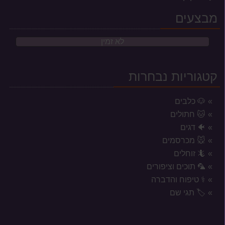
מבצעים
לא זמין
קטגוריות נבחרות
🐶 כלבים
🐱 חתולים
🐠 דגים
🐭 מכרסמים
🦎 זוחלים
🦜 תוכים וציפורים
⚕️ טיפוח והדברה
אזורי משלוח לשקי מזון, אקווריומים
🏷️ תגי שם
וכלובים
המשלוחים מוגבלים לעיר נתניה וסביבתה הקרובה בלבד.