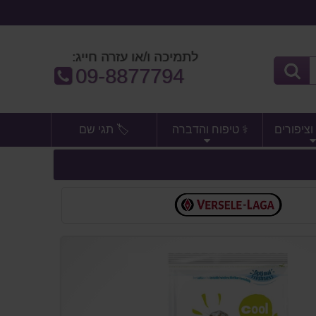
לתמיכה ו/או עזרה חייג:
טלפון:
09-8877794
וציפורים
⚕️ טיפוח והדברה
🏷️ תגי שם