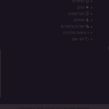
🐱 חתולים
🐠 דגים
🐭 מכרסמים
🦎 זוחלים
🦜 תוכים וציפורים
⚕️ טיפוח והדברה
🏷️ תגי שם
ח
Copyright © 2026
petpark.co.il
. All rights reserved.