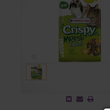
הדפס
שאל
שלח
אותנו
לחבר
על