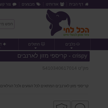
דף הבית
אודותינו
מבצעים
צור קש
🐶 כלבים
🐱 חתולים
🐠 ד
crispy - קריספי מזון לארנבים
מק"ט 5410340617014
קריספי מזון לארנבים המתאים לכל הגזעים ולכל הגילאים
שירות
קניה