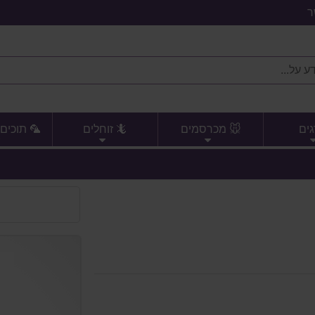
ר
גים
🐭 מכרסמים
🦎 זוחלים
🦜 תוכים 