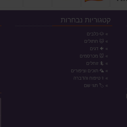
קטגוריות נבחרות
י
🐶 כלבים
🐱 חתולים
🐠 דגים
🐭 מכרסמים
🦎 זוחלים
🦜 תוכים וציפורים
⚕️ טיפוח והדברה
🏷️ תגי שם
ח