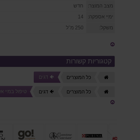
מצב המוצר:
חדש
ימיי אספקה:
14
משקל:
250 מ''ל
קטגוריות קשורות
🐠 דגים
דף
כל המוצרים
הבית
טיפול במיי אק
דף
כל המוצרים
🐠 דגים
הבית
הקודם