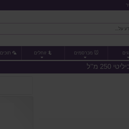
ר
גים
🐭 מכרסמים
🦎 זוחלים
🦜 תוכים 