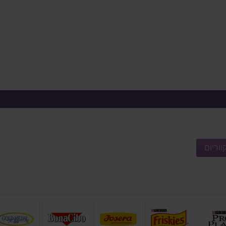
ווריום