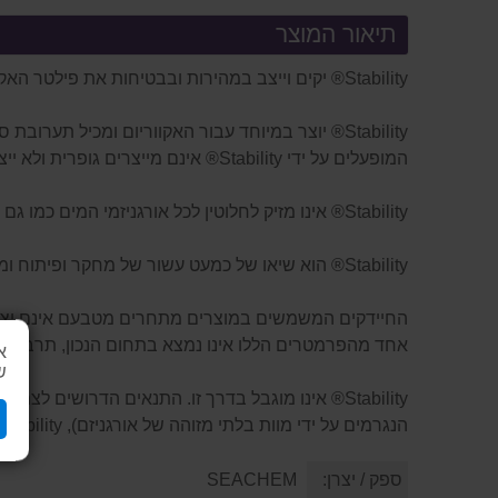
תיאור המוצר
Stability® יקים וייצב במהירות ובבטיחות את פילטר האקווריום במערכות מים מתוקים וימיים, ובכך ימנע את הסיבה מספר 1 למוות של דגים: "תסמונת אקווריום חדש".
Stability® יוצר במיוחד עבור האקווריום ומכיל תער
המופעלים על ידי Stability® אינם מייצרים גופרית ולא ייצרו מימן גופרתי רעיל.
Stability® אינו מזיק לחלוטין לכל אורגניזמי המים כמו גם לצמחי מים, ולכן אין סכנה לשימוש יתר.
Stability® הוא שיאו של כמעט עשור של מחקר ופיתוח ומייצג את המצב הנוכחי של האמנות בניהול ביולוגי טבעי.
אחד מהפרמטרים הללו אינו נמצא בתחום הנכון, תרבות 
א
ש
הנגרמים על ידי מוות בלתי מזוהה של אורגניזם), Stability ™ פשוט הופך ליעיל יותר.
ספק / יצרן:
SEACHEM