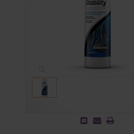
הדפס
שאל
שלח
אותנו
לחבר
על