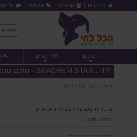
דף הבית
אודותינו
מבצעים
צור קש
🐶 כלבים
🐱 חתולים
🐠 ד
SEACHEM STABILITY - סיכם סטביליטי 250 מ''ל
מק"ט 0011601260
בקטריות, מערכת לייצוב אקווריום חדש.
למפרט מלא...