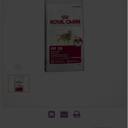
הדפס
שאל
שלח
אותנו
לחבר
על