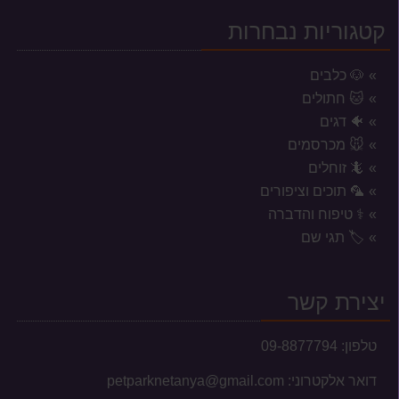
קטגוריות נבחרות
🐶 כלבים
🐱 חתולים
🐠 דגים
🐭 מכרסמים
🦎 זוחלים
🦜 תוכים וציפורים
⚕️ טיפוח והדברה
אזורי משלוח לשקי מזון, אקווריומים
🏷️ תגי שם
וכלובים
המשלוחים מוגבלים לעיר נתניה וסביבתה הקרובה בלבד.
יצירת קשר
טלפון:
09-8877794
דואר אלקטרוני:
petparknetanya@gmail.com