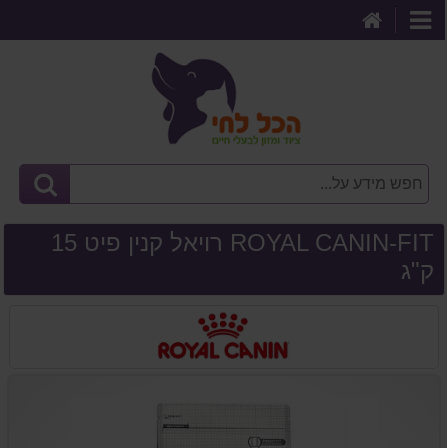
דף
קטגוריות
הבית
ROYAL CANIN-FIT רויאל קנין פיט 15
ק"ג