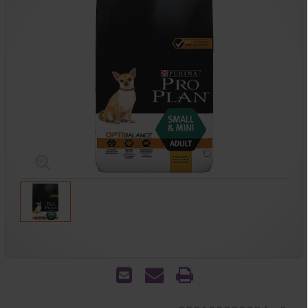
הדפס
שאל
שלח
אותנו
לחבר
על