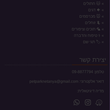
🐱 חתולים
🐠 דגים
🐭 מכרסמים
🦎 זוחלים
🦜 תוכים וציפורים
⚕️ טיפוח והדברה
אזורי משלוח לשקי מזון, אקווריומים
🏷️ תגי שם
וכלובים
המשלוחים מוגבלים לעיר נתניה וסביבתה הקרובה בלבד.
יצירת קשר
טלפון:
09-8877794
דואר אלקטרוני:
petparknetanya@gmail.com
עברנו למשכננו החדש
מדיה דיגיטאלית:
לקוחות יקרים, בשעה טובה ומוצלחת עברנו למשכננו
עקוב
פנה
מצא
החדש והמרווח, ברחוב אלון צבי 13 בנתניה.
הנכם מוזמנים לבקר...
אחרינו
אלינו
אותנו