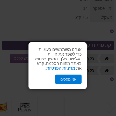
ימיי אספקה:
14
משקל:
7.5 ק''ג
קטגוריות קשורות
אנחנו משתמשים בעוגיות
כדי לשפר את חוויית
מזון יבש לכלב
דף
כל המוצרים
🐶 כלבים
הגלישה שלך. המשך שימוש
באתר מהווה הסכמה. קרא
הבית
את
מדיניות הפרטיות
.
🐶 כלבים
דף
כל המוצרים
הבית
אני מסכים
הקודם
ה