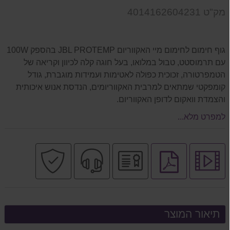
על
מק"ט 4014162604231
המוצר
גוף חימום לחימום מיי האקווריום JBL PROTEMP בהספק 100W
עם תרמוסטט, טבול במלואו, בעל חוגה קלה לכיוון וקריאה של
הטמפרטורה, זכוכית כפולה לאטימות ועמידות מוגברת, גודל
קומפקטי שמתאים למרבית האקווריומים, הנדסת אנוש איכותית
והצמדת וואקום לדופן האקווריום.
למפרט מלא...
לחץ
יבואן
שירות
קניה
לחץ
לצפיה
רשמי
מקצועי
בטוחה
להורדת
בסרטון
קובץ
מוצר
PDF
תיאור המוצר