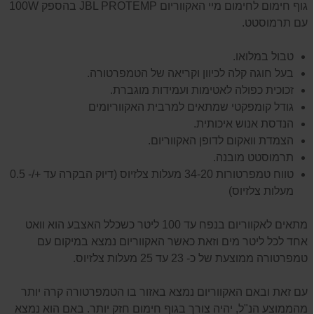
גוף חימום לחימום מיי האקווריום JBL PROTEMP בהספק 100W
עם תרמוסטט.
טבול במלואו.
בעל חוגה קלה לכיוון וקריאה של הטמפרטורה.
זכוכית כפולה לאטימות ועמידות מוגברת.
גודל קומפקטי שמתאים למרבית האקווריומים
הנדסת אנוש איכותית.
הצמדת וואקום לדופן האקווריום.
תרמוסטט מובנה.
טווח טמפרטורות 34-20 מעלות צלזיוס (דיוק הבקרה עד +/- 0.5
מעלות צלזיוס)
מתאים לאקווריום בנפח עד 100 ליטר כשכלל האצבע הוא וואט
אחד לכל ליטר מים וזאת כאשר האקווריום נמצא במיקום עם
טמפרטורה ממוצעת של כ- 23 עד 25 מעלות צלזיוס.
עם זאת ובאם האקווריום נמצא באזור בו הטמפרטורה קרה יותר
מהממוצע הנ"ל, יהיה צורך בגוף חימום חזק יותר. באם הוא נמצא