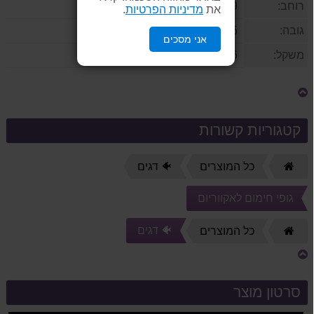
רוחב:
2.9 ס''מ
את
מדיניות הפרטיות
.
גובה:
27.5 ס''מ
אני מסכים
משקל:
436 גרם
קטגוריות קשורות
דף
כל המוצרים
🐠 דגים
הבית
גופי חימום לאקווריום
🐠 דגים
דף
כל המוצרים
הבית
סרטון מוצר