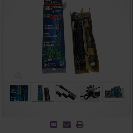
הדפס
שאל
שלח
אותנו
לחבר