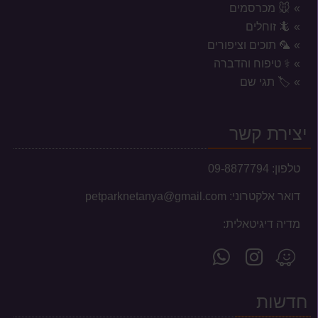
🐭 מכרסמים
🦎 זוחלים
🦜 תוכים וציפורים
⚕️ טיפוח והדברה
אזורי משלוח לשקי מזון, אקווריומים
🏷️ תגי שם
וכלובים
המשלוחים מוגבלים לעיר נתניה וסביבתה הקרובה בלבד.
יצירת קשר
טלפון:
09-8877794
דואר אלקטרוני:
petparknetanya@gmail.com
עברנו למשכננו החדש
מדיה דיגיטאלית:
לקוחות יקרים, בשעה טובה ומוצלחת עברנו למשכננו
עקוב
פנה
מצא
החדש והמרווח, ברחוב אלון צבי 13 בנתניה.
הנכם מוזמנים לבקר...
אחרינו
אלינו
אותנו
ב-
ב-
ב-
חדשות
WhatsApp
YouTube
Waze