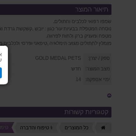
תיאור המוצר
שמפו רפואי לכלבים וחתולים.
נוסחה המטפלת בבעיות עור כגון : יובש ,קשקשת גרדת וא
מטפח ומעניק ברק ולחות לפרווה.
מומלץ לחתולים מגזע: הימלאיה ,טיפאני ופרסי ולכלבים מג
א
ספק / יצרן:
GOLD MEDAL PETS
ש
מצב המוצר:
חדש
ימיי אספקה:
14
קטגוריות קשורות
טיפו
דף
כל המוצרים
⚕️ טיפוח והדברה
הבית