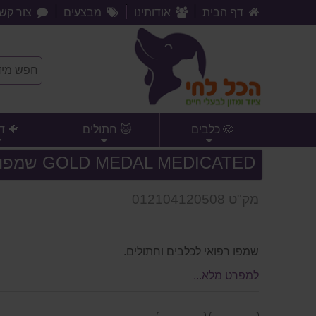
דף הבית
אודותינו
מבצעים
צור קש
🐶 כלבים
🐱 חתולים
🐠 ד
GOLD MEDAL MEDICATED שמפו רפואי לכלבים וחתולים.
מק"ט 012104120508
שמפו רפואי לכלבים וחתולים.
למפרט מלא...