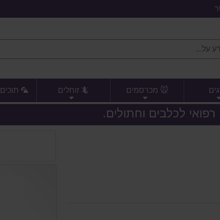
ר
גים
🐭 מכרסמים
🦎 זוחלים
🦜 תוכים 