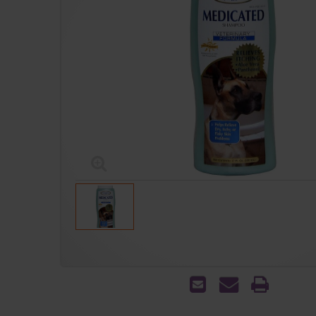
הדפס
שאל
שלח
אותנו
לחבר
על