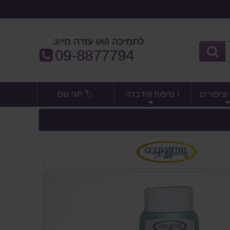
לתמיכה ו/או עזרה חייג:
טלפון:
09-8877794
וציפורים
⚕️ טיפוח והדברה
🏷️ תגי שם