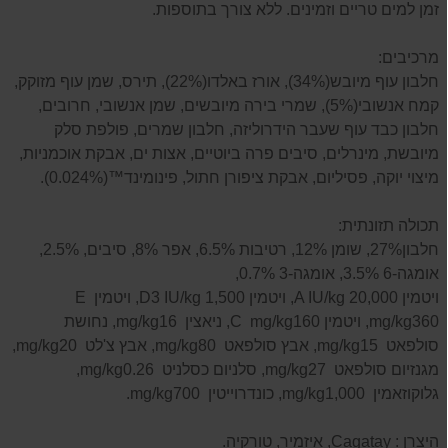
זמן למים טריים וזמינים. ללא צורך בתוספות.
מרכיבים:
חלבון עוף מיובש(34%), אורז באלדו(22%), תירס, שמן עוף מזוקק,
קמח אנשובי(5%), שמרי בירה מיובשים, שמן אנשובי, חרובים,
חלבון כבד עוף שעבר הידרוליזה, חלבון שמרים, פולפת סלק
מיובשת, מינרלים, סיבים פרה ביוטיים, אצות ים, אבקת אוכמניות,
מיצוי יוקה, פסיליום, אבקת ציפורן חתול, פינומינד™(0.024%).
תכולה תזונתית:
חלבון27%, שומן 12%, רטיבות 6.5%, אפר 8%, סיבים, 2.5%,
אומגה-6 3.5%, אומגה-3 0.7%,
ויטמין A IU/kg 20,000, ויטמין D3 IU/kg 1,500, ויטמין E
mg/kg360, ויטמין C mg/kg160, ניאצין mg/kg16, נחושת
סולפאט mg/kg15, אבץ סולפאט mg/kg80, אבץ צ'לט mg/kg20,
מגנזיום סולפאט mg/kg27, סלניום כסלניט mg/kg0.26,
גלוקוזאמין mg/kg1,000, כונדרוייטין mg/kg700.
היצרן : Cagatay, איזמיר, טורקיה.