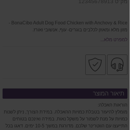
מק"ט 12345678913
המוצר
BonaCibo Adult Dog Food Chicken with Anchovy & Rice -
מזון מלא ומאוזן לכלבים בוגרים- עוף, אנשובי ואורז.
למפרט מלא...
שירות
קניה
מקצועי
בטוחה
תיאור המוצר
הוראות האכלה:
מומלץ להיעזר בטבלת כמויות ההאכלה. במידת הצורך, ניתן לשנות
כמויות על מנת לשמור על משקל נאות. במידה ואינכם בטוחים
התייעצו עם הווטרינר שלכם. מדורגת במשך 10-5 ימים. דאגו בכל