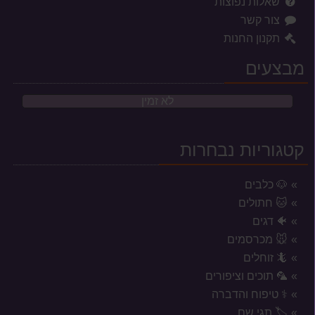
שאלות נפוצות
צור קשר
תקנון החנות
מבצעים
לא זמין
קטגוריות נבחרות
🐶 כלבים
🐱 חתולים
🐠 דגים
🐭 מכרסמים
🦎 זוחלים
🦜 תוכים וציפורים
⚕️ טיפוח והדברה
אזורי משלוח לשקי מזון, אקווריומים
🏷️ תגי שם