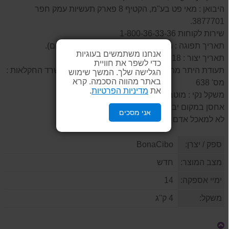
היבואן : מאי פט בע"מ, הקטיף 8 פארק תעשיות עמק חפר
3877701.
שירות לקוחות 1-800-36-33-36
תאריך תפוגה : מוטבע בראש האריזה (שנה/חודש/יום).
אנחנו משתמשים בעוגיות
תאריך יצור : 18 חודש לפני תאריך התפוגה.
כדי לשפר את חוויית
תעודת היתר מהמחלקה לביקורת טיב ומספוא במשרד החקלאות :
הגלישה שלך. המשך שימוש
באתר מהווה הסכמה. קרא
מס' 638
את
מדיניות הפרטיות
.
משקל נקי : מוטבע בחזית האריזה.
אחסן במקום יבש, מוצל וקריר
אני מסכים
לא למאכל אדם
ספק / יצרן:
BonaCibo
מצב המוצר:
חדש
ימיי אספקה:
14
משקל:
4 ק''ג