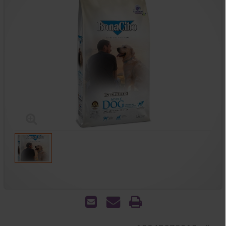
הדפס
שאל
שלח
אותנו
לחבר
על