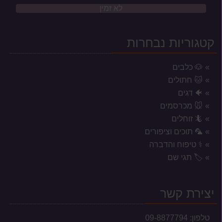
לא זמין
קטגוריות נבחרות
🐶 כלבים
🐱 חתולים
🐠 דגים
🐭 מכרסמים
🦎 זוחלים
🦜 תוכים וציפורים
⚕️ טיפוח והדברה
🏷️ תגי שם
אזורי משלוח לשקי מזון, אקווריומים
וכלובים
יצירת קשר
המשלוחים מוגבלים לעיר נתניה וסביבתה הקרובה בלבד.
טלפון:
09-8877794