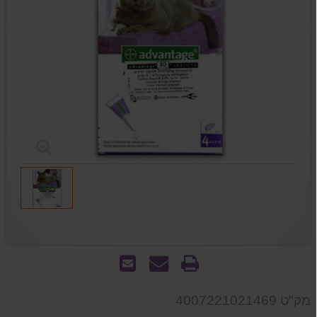
הדפס
שאל
שלח
אותנו
לחבר
על
מק"ט 4007221021469
המוצר