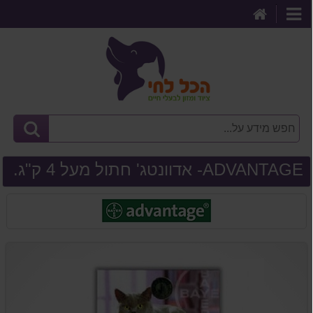
דף
קטגוריות
הבית
ADVANTAGE- אדוונטג' חתול מעל 4 ק"ג.