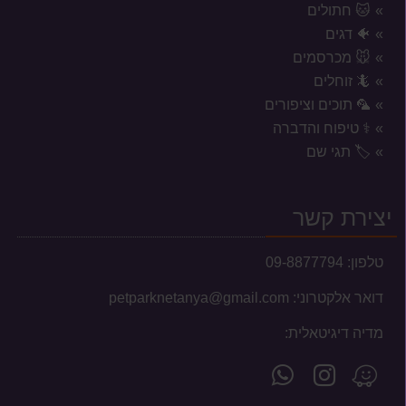
🐱 חתולים
🐠 דגים
🐭 מכרסמים
🦎 זוחלים
🦜 תוכים וציפורים
⚕️ טיפוח והדברה
אזורי משלוח לשקי מזון, אקווריומים
🏷️ תגי שם
וכלובים
המשלוחים מוגבלים לעיר נתניה וסביבתה הקרובה בלבד.
יצירת קשר
טלפון:
09-8877794
דואר אלקטרוני:
petparknetanya@gmail.com
עברנו למשכננו החדש
מדיה דיגיטאלית:
לקוחות יקרים, בשעה טובה ומוצלחת עברנו למשכננו
עקוב
פנה
מצא
החדש והמרווח, ברחוב אלון צבי 13 בנתניה.
הנכם מוזמנים לבקר...
אחרינו
אלינו
אותנו