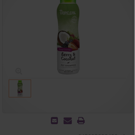
הדפס
שאל
שלח
אותנו
לחבר
על