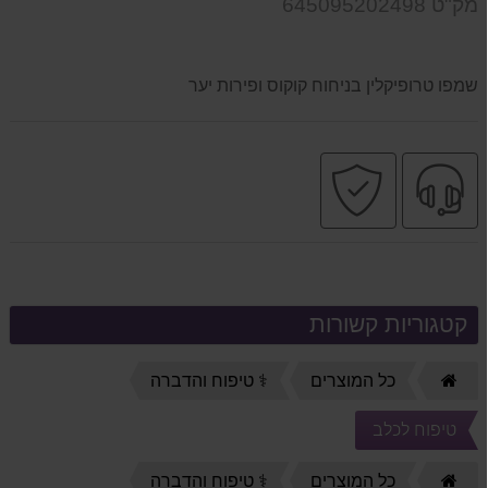
מק"ט 645095202498
המוצר
שמפו טרופיקלין בניחוח קוקוס ופירות יער
שירות
קניה
מקצועי
בטוחה
קטגוריות קשורות
דף
כל המוצרים
⚕️ טיפוח והדברה
הבית
טיפוח לכלב
דף
כל המוצרים
⚕️ טיפוח והדברה