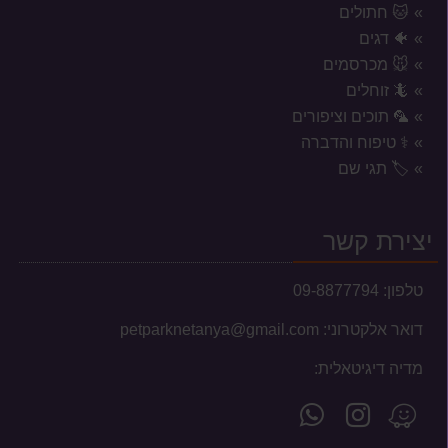
🐱 חתולים
🐠 דגים
🐭 מכרסמים
🦎 זוחלים
🦜 תוכים וציפורים
⚕️ טיפוח והדברה
אזורי משלוח לשקי מזון, אקווריומים
🏷️ תגי שם
וכלובים
המשלוחים מוגבלים לעיר נתניה וסביבתה הקרובה בלבד.
יצירת קשר
טלפון:
09-8877794
דואר אלקטרוני:
petparknetanya@gmail.com
עברנו למשכננו החדש
מדיה דיגיטאלית:
לקוחות יקרים, בשעה טובה ומוצלחת עברנו למשכננו
עקוב
פנה
מצא
החדש והמרווח, ברחוב אלון צבי 13 בנתניה.
הנכם מוזמנים לבקר...
אחרינו
אלינו
אותנו