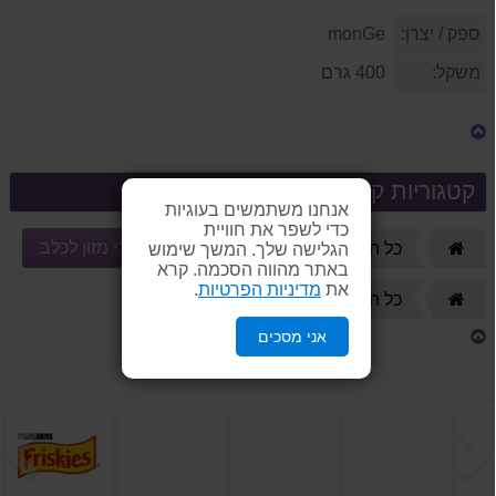
ספק / יצרן:
monGe
משקל:
400 גרם
קטגוריות קשורות
אנחנו משתמשים בעוגיות
כדי לשפר את חוויית
שימורי מזון לכלב
דף
כל המוצרים
🐶 כלבים
הגלישה שלך. המשך שימוש
הבית
באתר מהווה הסכמה. קרא
את
מדיניות הפרטיות
.
🐶 כלבים
דף
כל המוצרים
הבית
אני מסכים
הקודם
ה