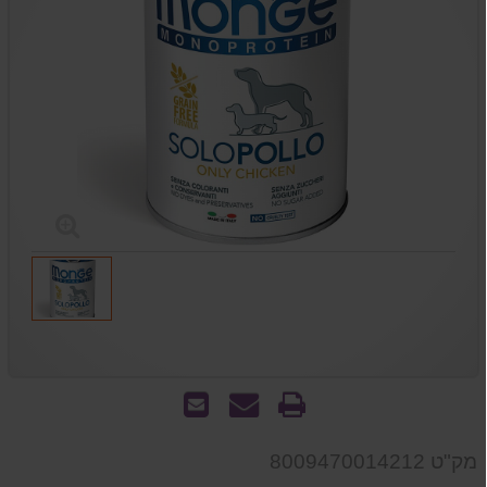
הדפס
שאל
שלח
אותנו
לחבר
על
מק"ט 8009470014212
המוצר