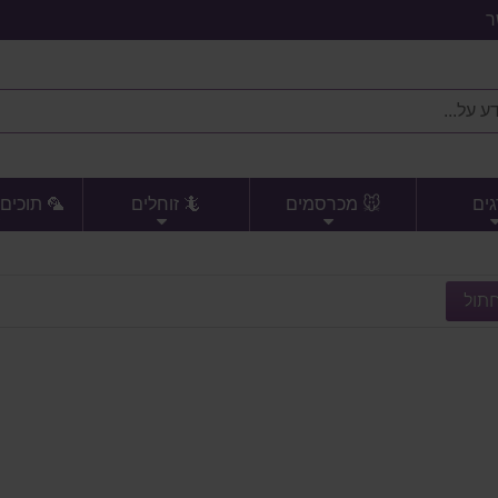
ר
גים
🐭 מכרסמים
🦎 זוחלים
🦜 תוכים 
תול