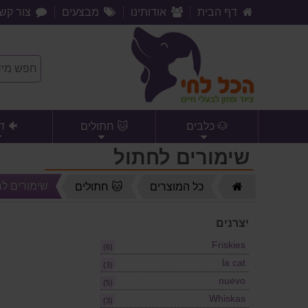
דף הבית
אודותינו
מבצעים
צור קש
🐶 כלבים
🐱 חתולים
🐠 ד
שימורים לחתול
דף
שימורים לח
כל המוצרים
🐱 חתולים
הבית
יצרנים
Friskies
(6)
la cat
(3)
nuevo
(5)
Whiskas
(3)