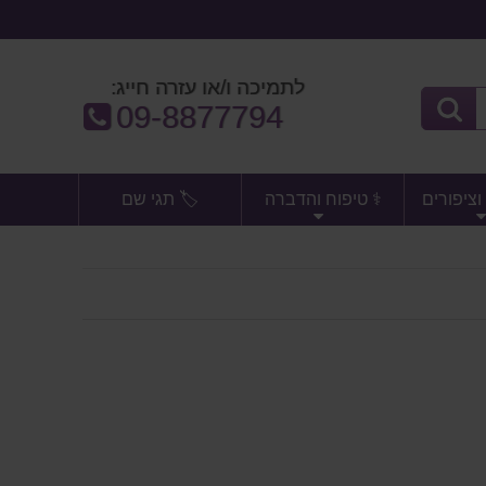
לתמיכה ו/או עזרה חייג:
טלפון:
09-8877794
וציפורים
⚕️ טיפוח והדברה
🏷️ תגי שם