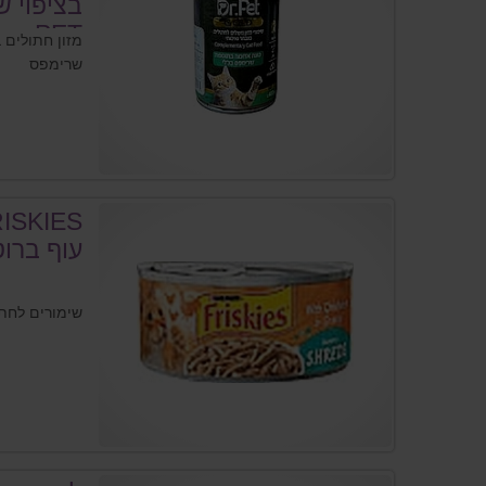
PET
מזון חתולים 
שרימפס
עוף ברוט
שימורים לחתו