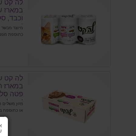
לה קט ש
במארז ש
cat
מיוצר מבשר א
כתוספת מפנקת
לה קט ש
במארז ר
פטה סלמו
la cat
מזון משלים ה
או כתוספת בי
א
ש