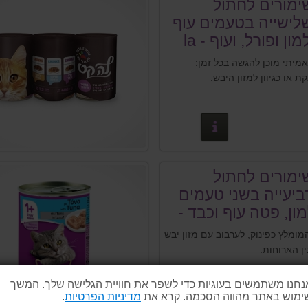
ימורים לחתול
לישייה בטעמים עוף
וכבד, סלמון ופורל, ועוף - la
מיתי מוכן להגשה בכל זמן:
 או כגיוון למזון היבש.
פרטים נוספים
ימורים לחתול
ביעייה בשני טעמים
ן, פטה עוף וכבד -
מומלץ כפינוק, לערבוב עם מזון יבש
ן הארוחות.
נחנו משתמשים בעוגיות כדי לשפר את חוויית הגלישה שלך. המשך
ימוש באתר מהווה הסכמה. קרא את
מדיניות הפרטיות
.
פרטים נוספים