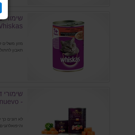
שימורי ב
מזון משלים ל
תאבון לחתולי
שימורי ד
- nuevo
לא דגנים כך 
והיפואלרגנים.