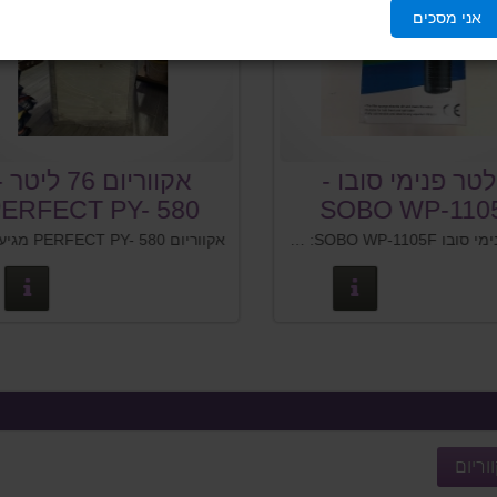
אני מסכים
טר פנימי סובו -
אקווריום 76 ליטר -
PERFECT PY- 580
SOBO WP-110
פילטר פנימי סובו SOBO WP-1105F: צריכת חשמל: 5W
פרטים נוספים
פרט
וריום