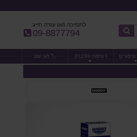
לתמיכה ו/או עזרה חייג:
טלפון:
09-8877794
וציפורים
⚕️ טיפוח והדברה
🏷️ תגי שם