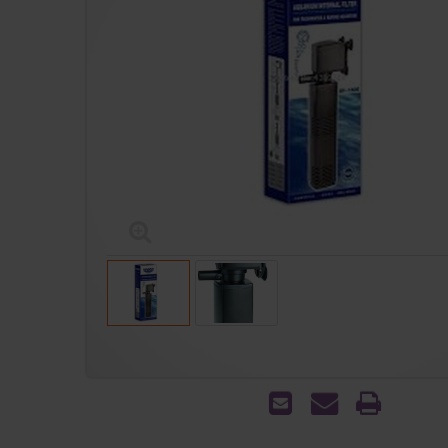
הדפס
שאל
שלח
אותנו
לחבר
על