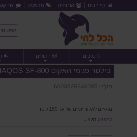
דף הבית
אודותינו
מבצעים
צור קש
🐶 כלבים
🐱 חתולים
🐠 ד
פילטר פנימי האקוס HAQOS SF-800
מק"ט 6903825646085
מתאים לאקווריומים של עד 150 ליטר
למפרט מלא...