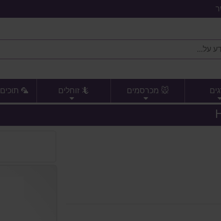
ר
גים
🐭 מכרסמים
🦎 זוחלים
🦜 תוכים 