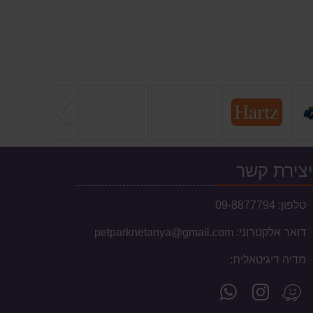
הבא
צירת קשר
טלפון:
09-8877794
דואר אלקטרוני:
petparknetanya@gmail.com
אזורי משלוח לשקי מזון,
מדיה דיגיטאלית:
אקווריומים וכלובים
עקוב
פנה
מצא
המשלוחים מוגבלים לעיר נתניה וסביבתה הקרובה
אחרינו
אלינו
אותנו
בלבד.