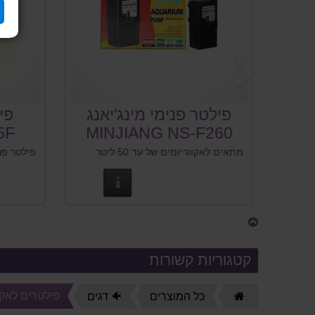
הקודם
ס
פילטר פנימי מינג'יאנג
פיל
5F
MINJIANG NS-F260
H
מתאים לאקווריומים של עד 50 ליטר
טים נוספים
פרטים נוספים
קטגוריות קשורות
פילטרים לאקו
דף
כל המוצרים
🐠 דגים
הבית