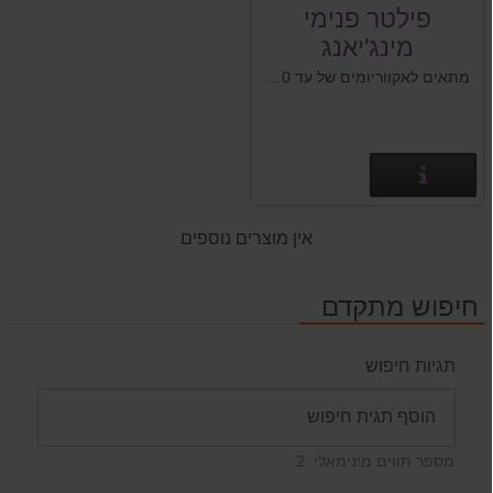
פילטר פנימי
מינג'יאנג
MINJIANG NS-
מתאים לאקווריומים של עד 50 ליטר
F260
פרטים נוספים
אין מוצרים נוספים
חיפוש מתקדם
תגיות חיפוש
מספר תווים מינימאלי: 2