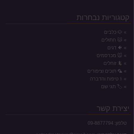
קטגוריות נבחרות
🐶 כלבים
🐱 חתולים
🐠 דגים
🐭 מכרסמים
🦎 זוחלים
🦜 תוכים וציפורים
⚕️ טיפוח והדברה
אזורי משלוח לשקי מזון, אקווריומים
🏷️ תגי שם
וכלובים
המשלוחים מוגבלים לעיר נתניה וסביבתה הקרובה בלבד.
יצירת קשר
טלפון:
09-8877794