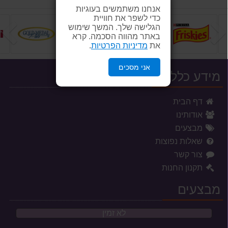
אנחנו משתמשים בעוגיות
כדי לשפר את חוויית
הקודם
ה
הגלישה שלך. המשך שימוש
באתר מהווה הסכמה. קרא
את
מדיניות הפרטיות
.
אני מסכים
מידע כללי
דף הבית
אודותינו
מבצעים
שאלות נפוצות
צור קשר
תקנון החנות
מבצעים
לא זמין