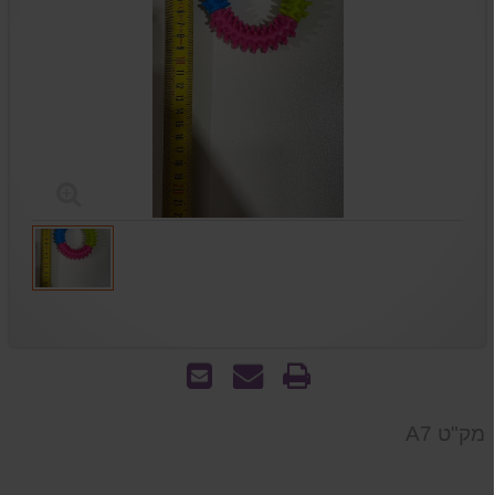
הדפס
שאל
שלח
אותנו
לחבר
על
מק"ט A7
המוצר