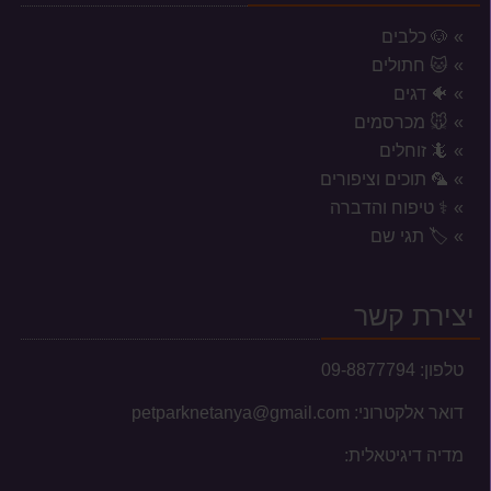
🐶 כלבים
🐱 חתולים
🐠 דגים
🐭 מכרסמים
🦎 זוחלים
🦜 תוכים וציפורים
⚕️ טיפוח והדברה
אזורי משלוח לשקי מזון, אקווריומים
🏷️ תגי שם
וכלובים
המשלוחים מוגבלים לעיר נתניה וסביבתה הקרובה בלבד.
יצירת קשר
טלפון:
09-8877794
דואר אלקטרוני:
petparknetanya@gmail.com
עברנו למשכננו החדש
מדיה דיגיטאלית:
לקוחות יקרים, בשעה טובה ומוצלחת עברנו למשכננו