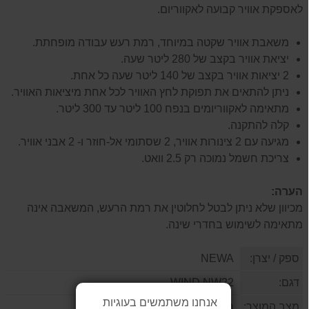
לאספקת אוויר קבועה לאקווריום.
משאבת אוויר שקטה במיוחד, רמת רעש עבודה מופחתת.
יציאת אוויר בקצב של 280 ליטר שעה.
2 יציאות אוויר בקצב של 140 ליטר שעה כל אחת.
ניתן להתאים את תפוקת לחץ האוויר לכל אחת מיציאות האוויר.
מתאימה לאקווריומים בנפח 100 ליטר עד 300 ליטר.
קלה להתקנה.
מגיעה עם 2 צינורות אוויר, 2 שסתומי אל-חוזר ו- 2 אבני אוויר.
צריכת חשמל נמוכה רק 2.5 וואט.
הערה:
מכיוון שלא ניתן לבטל לחלוטין את רמת הרעש, המשאבה אינה
מתאימה לשימוש בחדרי שינה.
ספק / יצרן:
NEWA
דגם:
WIND NW22
אנחנו משתמשים בעוגיות
מצב המוצר:
חדש