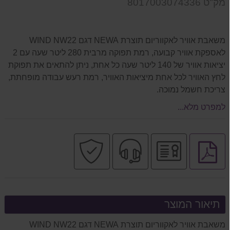
מק"ט 8017003074336
המוצר
משאבת אוויר לאקווריום תוצרת NEWA דגם WIND NW22
לאספקת אוויר קבועה, רמת תפוקה מרבית 280 ליטר שעה עם 2
יציאות אוויר של 140 ליטר שעה כל אחת, ניתן להתאים את תפוקת
לחץ האוויר לכל אחת מיציאות האוויר, רמת רעש עבודה מופחתת,
צריכת חשמל נמוכה.
למפרט מלא...
יבואן
שירות
קניה
לחץ
רשמי
מקצועי
בטוחה
להורדת
קובץ
PDF
תיאור המוצר
משאבת אוויר לאקווריום תוצרת NEWA דגם WIND NW22