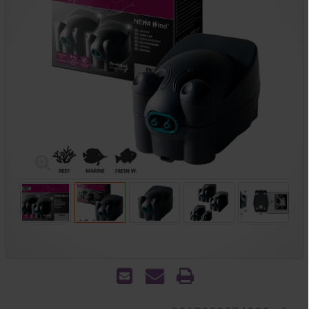
הדפס
שאל
שלח
אותנו
לחבר
על