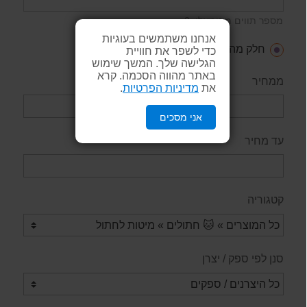
מספר תווים מינימאלי: 2
אנחנו משתמשים בעוגיות
חלק מהמילים
כל המילים
ביטוי
כדי לשפר את חוויית
הגלישה שלך. המשך שימוש
באתר מהווה הסכמה. קרא
ממחיר
את
מדיניות הפרטיות
.
אני מסכים
עד מחיר
קטגוריה
סנן לפי ספק / יצרן