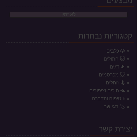
מבצעים
לא זמין
קטגוריות נבחרות
🐶 כלבים
🐱 חתולים
🐠 דגים
🐭 מכרסמים
🦎 זוחלים
🦜 תוכים וציפורים
⚕️ טיפוח והדברה
אזורי משלוח לשקי מזון, אקווריומים
🏷️ תגי שם
וכלובים
המשלוחים מוגבלים לעיר נתניה וסביבתה הקרובה בלבד.
יצירת קשר