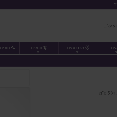
ר
גים
🐭 מכרסמים
🦎 זוחלים
🦜 תוכים 
ס''מ