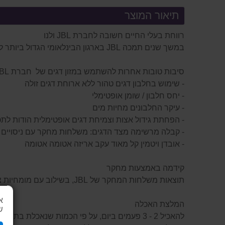
תיאור המוצר
רווחת בעלי החיים חשובה לחברת JBL ולנו
במשך שנים תמכה JBL בארגון הבינלאומי הגדול ביותר להגנת כרישים "פרויקט הכריש".
סיבות טובות אחרות להשתמש במזון דגים של חברת JBL:
- שימוש בחלבון דגים טהור ללא ארוחת דגים זולה
- יחס חלבון / שומן אופטימלי
- עיקר החלבונים מחיות מים
- הפחתת גידול אצות וצמיחת דגים אופטימלית הודות ל
- קבלה מרשימה מצד הדגים: משלחות מחקר עם ניסויים
- אובדן ויטמין קל מאוד עקב אריזה אטומה אטומה
קידמה באמצעות מחקר
תוצאות משלחות המחקר של JBL, בשילוב עם מומחיות צוות המחקר והפיתוח של JBL, הביאו לתערובות מזון אופטימליות ומאוזנות העשויות מרכיבים איכותיים.
א
המלצת האכלה
ש
להאכיל 2 - 3 פעמים ביום, על פי הכמות שנאכלת בתוך 30 דקות. יש להוציא כל אוכל שלא נאכל בתוך שעה מזמן ההאכלה.