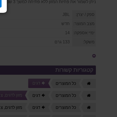
ניתן לשמור את פחיות המזון ללא פתיחה למשך 3 שנים, לאחר הפתיחה אורך השימוש עד 4 חודשים, מכיוון שויטמינים יקרי ערך יתדרדרו.
ספק / יצרן:
JBL
מצב המוצר:
חדש
ימיי אספקה:
14
משקל:
133 גרם
קטגוריות קשורות
🐠 דגים
דף
כל המוצרים
הבית
מזון לדגים, צ
דף
כל המוצרים
🐠 דגים
הבית
דף
כל המוצרים
🐠 דגים
מזון לדגים, צ
הבית