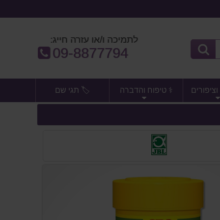
לתמיכה ו/או עזרה חייג:
טלפון:
09-8877794
וציפורים
⚕️ טיפוח והדברה
🏷️ תגי שם