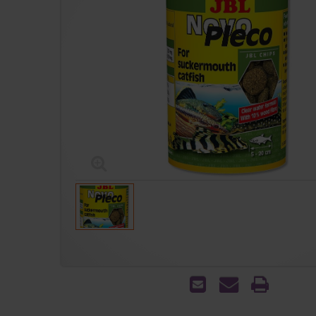
הדפס
שאל
שלח
אותנו
לחבר
על