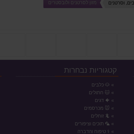
מזון לסרטנים ולובסטרים
בים, וסרטנים
קטגוריות נבחרות
י
🐶 כלבים
🐱 חתולים
🐠 דגים
🐭 מכרסמים
🦎 זוחלים
🦜 תוכים וציפורים
⚕️ טיפוח והדברה