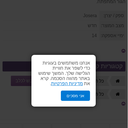
הגור המתפתח.
ספק / יצרן:
Josera
מצב המוצר:
חדש
ימיי אספקה:
14
אנחנו משתמשים בעוגיות
קטגוריות קשורות
כדי לשפר את חוויית
הגלישה שלך. המשך שימוש
באתר מהווה הסכמה. קרא
מזון יבש לכלב
דף
כל המוצרים
🐶 כלבים
את
מדיניות הפרטיות
.
הבית
🐶 כלבים
דף
כל המוצרים
אני מסכים
הבית