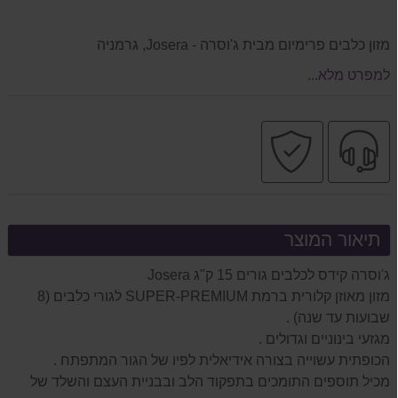
מזון כלבים פרימיום מבית ג'וסרה - Josera, גרמניה
למפרט מלא...
שירות
קניה
מקצועי
בטוחה
תיאור המוצר
ג'וסרה קידס לכלבים גורים 15 ק"ג Josera
מזון מאוזן קלורית ברמת SUPER-PREMIUM לגורי כלבים (8
שבועות עד שנה) .
מגזעי בינוניים וגדולים .
הכופתית עשוייה בצורה אידיאלית לפיו של הגור המתפתח .
מכיל תוספים התומכים בתפקוד הלב ובבניית העצם והשלד של