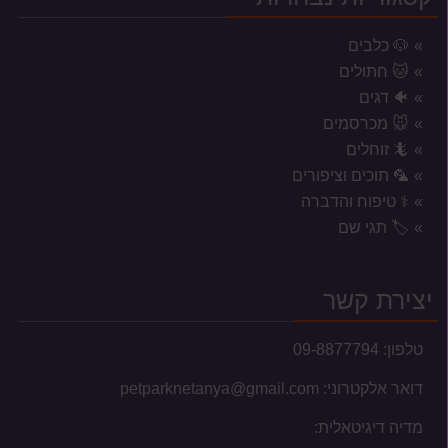
🐶 כלבים
🐱 חתולים
🐠 דגים
🐭 מכרסמים
🦎 זוחלים
🦜 תוכים וציפורים
⚕️ טיפוח והדברה
אזורי משלוח לשקי מזון, אקווריומים
🏷️ תגי שם
וכלובים
המשלוחים מוגבלים לעיר נתניה וסביבתה הקרובה בלבד.
יצירת קשר
טלפון:
09-8877794
דואר אלקטרוני:
petparknetanya@gmail.com
עברנו למשכננו החדש
מדיה דיגיטאלית: