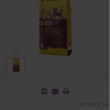
הדפס
שאל
שלח
אותנו
לחבר
על
מק"ט 987485
המוצר