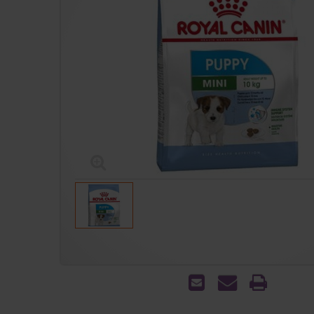
הדפס
שאל
שלח
אותנו
לחבר
על