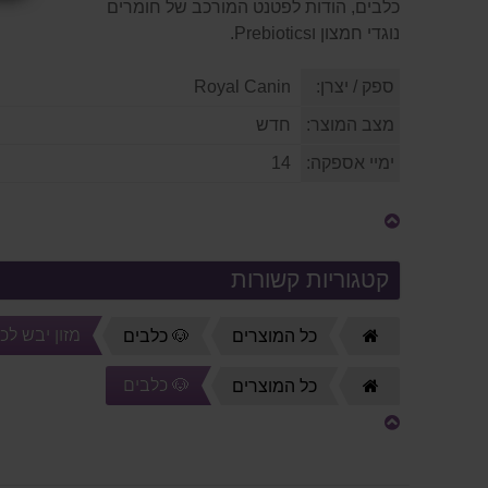
כלבים, הודות לפטנט המורכב של חומרים
נוגדי חמצון וPrebiotics.
ספק / יצרן:
Royal Canin
מצב המוצר:
חדש
ימיי אספקה:
14
קטגוריות קשורות
מזון יבש לכ
דף
כל המוצרים
🐶 כלבים
הבית
🐶 כלבים
דף
כל המוצרים
הבית