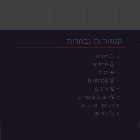
קטגוריות נבחרות
י
🐶 כלבים
🐱 חתולים
🐠 דגים
🐭 מכרסמים
🦎 זוחלים
🦜 תוכים וציפורים
⚕️ טיפוח והדברה
🏷️ תגי שם
ח