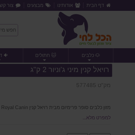
דף הבית
אודותינו
מבצעים
צור קש
🐶 כלבים
🐱 חתולים
🐠 ד
רויאל קנין מיני ג'וניור 2 ק"ג
מק"ט 577485
מזון כלבים סופר פרימיום מבית רויאל קנין Royal Canin צרפת
למפרט מלא...