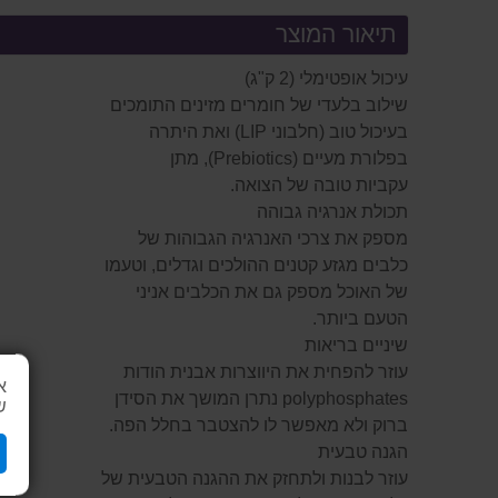
תיאור המוצר
עיכול אופטימלי (2 ק"ג)
שילוב בלעדי של חומרים מזינים התומכים
בעיכול טוב (חלבוני LIP) ואת היתרה
בפלורת מעיים (Prebiotics), מתן
עקביות טובה של הצואה.
תכולת אנרגיה גבוהה
מספק את צרכי האנרגיה הגבוהות של
כלבים מגזע קטנים ההולכים וגדלים, וטעמו
של האוכל מספק גם את הכלבים אניני
הטעם ביותר.
שיניים בריאות
עוזר להפחית את היווצרות אבנית הודות
א
polyphosphates נתרן המושך את הסידן
ש
ברוק ולא מאפשר לו להצטבר בחלל הפה.
הגנה טבעית
עוזר לבנות ולתחזק את ההגנה הטבעית של