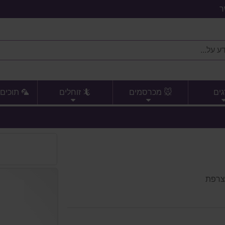
ר
גים
🐭 מכרסמים
🦎 זוחלים
🦜 תוכים 