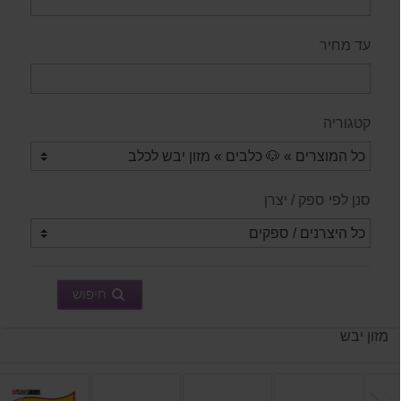
עד מחיר
קטגוריה
סנן לפי ספק / יצרן
חיפוש
מזון יבש