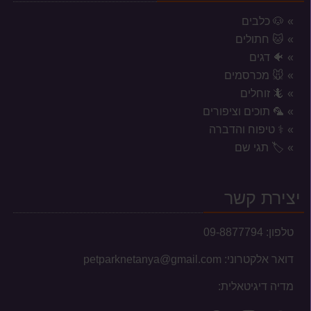
🐶 כלבים
🐱 חתולים
🐠 דגים
🐭 מכרסמים
🦎 זוחלים
🦜 תוכים וציפורים
⚕️ טיפוח והדברה
אזורי משלוח לשקי מזון, אקווריומים
🏷️ תגי שם
וכלובים
המשלוחים מוגבלים לעיר נתניה וסביבתה הקרובה בלבד.
יצירת קשר
טלפון:
09-8877794
דואר אלקטרוני:
petparknetanya@gmail.com
עברנו למשכננו החדש
מדיה דיגיטאלית:
לקוחות יקרים, בשעה טובה ומוצלחת עברנו למשכננו