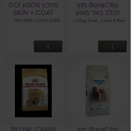
BonaCibo מזון
מתכון סלומון GO!
לכלב בוגר מגזע
SKIN + COAT
קטן כבש ואורז
CARE
BonaCibo Adult Small Breed Dog Food - Lamb & Rice מזון מלא ומאוזן לכלבים בוגרים מגזע קטן - כבש ואורז
GO! SKIN + COAT CARE מזון כלבים לכל שלבי החיים
פרטים נוספים
פרטים נוספים
BonaCibo מזון
ROYAL CANIN