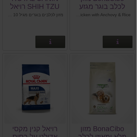
לכלב בוגר מגזע
SHIH TZU רויאל
קטן עוף אנשובי
קנין שי צו
BonaCibo Adult Small Breed Dog Food - Chicken with Anchovy & Rice מזון מלא ומאוזן לכלבים בוגרים מגזע קטן - עוף, אנשובי ואורז
מזון לכלבים בוגרים מגיל 10 חודשים מגזע שי צו.
אורז
פרטים נוספים
פרטים נוספים
BonaCibo מזון
רויאל קנין מקסי
מלא ומאוזן לכלב
אדולט על בסיס