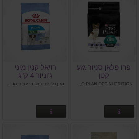
פרו פלאן סניור גזע
רויאל קנין מיני
קטן
ג'וניור 4 ק"ג
PRO PLAN OPTINUTRITION התזונה האופטימלית לחיים בריאים!
מזון כלבים סופר פרימיום מבית רויאל קנין Royal Canin צרפת
פרטים נוספים
פרטים נוספים