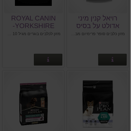
רויאל קנין מיני
ROYAL CANIN
אדולט על בסיס
YORKSHIRE-
תירס 2 ק"ג
רויאל קנין יורקשייר
מזון כלבים סופר פרימיום מבית רויאל קנין Royal Canin צרפת
מזון לכלבים בוגרים מגיל 10 חודשים מגזע יורקשייר.
פרטים נוספים
פרטים נוספים