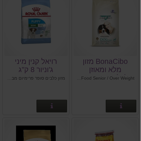
BonaCibo מזון
רויאל קנין מיני
מלא ומאוזן
ג'וניור 8 ק"ג
לכלבים- סניור /
BonaCibo Adult Food Senior / Over Weight- מזון מלא ומאוזן לכלבים- סניור / לייט.
מזון כלבים סופר פרימיום מבית רויאל קנין Royal Canin צרפת
לייט
פרטים נוספים
פרטים נוספים