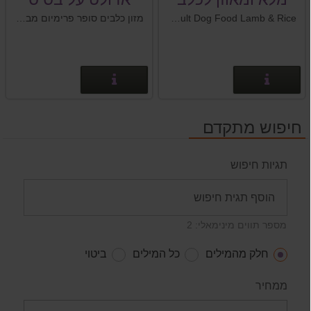
בוגר כבש ואורז
תירס ועוף 15 ק"ג
BonaCibo Adult Dog Food Lamb & Rice - מזון מלא ומאוזן לכלבים בוגרים - כבש ואורז.
מזון כלבים סופר פרימיום מבית רויאל קנין Royal Canin צרפת
פרטים נוספים
פרטים נוספים
חיפוש מתקדם
תגיות חיפוש
מספר תווים מינימאלי: 2
חלק מהמילים
כל המילים
ביטוי
ממחיר