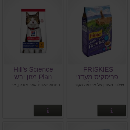
Hill's Science
FRISKIES-
פריסקיס מעדני
Plan מזון יבש
החתול
לחתול מבוגר 7+
שילוב מעודן של ארבעה מקורות חלבון מן החי: עוף,פירות ים ,כבד ופתיתי חלב.
החתול שלכם אולי מזדקן, אך אין זה אומר שהוא מחוץ למשחק. מזון יבש לחתולים מבוגרים (עם עוף) להזדקנות בחן. מכיל מרכיבים קלים לעיכול, חלבון איכותי ביותר לסיוע בבניית מסת שריר רזה, טאורין לסיוע לבריאות הלב, ואומגה 6 לסיוע לבריאות העור והפרווה.
(עם עוף), 1.5 ק"ג
פרטים נוספים
פרטים נוספים