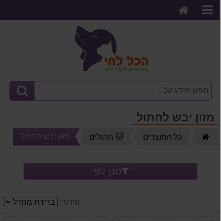
דף
קטגוריות
הבית
מזון יבש לחתול
דף
מזון יבש לחתול
כל המוצרים
🐱 חתולים
הבית
סנן לפי
סידור: