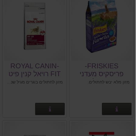
ROYAL CANIN-
FRISKIES-
פריסקיס מעדני
FIT רויאל קנין פיט
החתול.
15 ק"ג
מזון מלא יבש לחתולים.
מזון לחתולים בוגרים מגיל שנה ומעלה.לחתולים פחות פעילים, היוצאים מחוץ לבית.
פרטים נוספים
פרטים נוספים