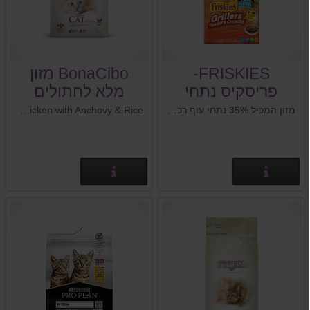
FRISKIES-
BonaCibo מזון
פריסקיס נתחי
מלא לחתולים
ברבקיו.
בוגרים עוף אנשובי
מזון המכיל 35% נתחי עוף רכים ו65% כופתיות בטעמים של עוף , בקר , הודו וירקות גינה..
BonaCibo Adult Cat Food Chicken with Anchovy & Rice - מזון מלא ומאוזן לחתולים בוגרים- עוף, אנשובי ואורז.
ואורז
פרטים נוספים
פרטים נוספים