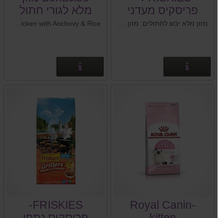
פריסקיס מעדני
מלא לגורי חתול
הים.
עוף אנשובי ואורז
מזון מלא יבש לחתולים. מזון פרימיום לחתולים בטעם של דגי אוקינוס ,טונה ,טונה לבנה,טונה זהובת סנפיר , סלמון , סרטנים ואצות ים. 7.27 ק"ג.
BonaCibo Kitten Food Chicken with Anchovy & Rice - מזון מלא ומאוזן לגורי חתולים- עוף, אנשובי ואורז.
פרטים נוספים
פרטים נוספים
FRISKIES-
Royal Canin-
kitten
פריסקיס נתחי