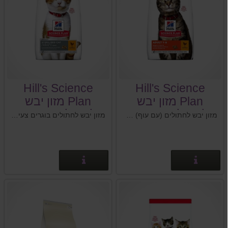
Hill's Science
Hill's Science
Plan מזון יבש
Plan מזון יבש
לחתול בוגר 1-6
לחתול מסורס 6
מזון יבש לחתולים (עם עוף) המכיל חלבון איכותי לסיוע בבניית מסת שריר רזה. מספק ויטמין E וחומצות שומן מסוג אומגה 3 ו-6 לעור בריא, ומינרלים מאוזנים לתמיכה בבריאות האיברים החיוניים. מזון יבש (עם עוף) לחתולים בוגרים בגיל 1-6 שנים.
מזון יבש לחתולים בוגרים צעירים לסיוע בשמירה על המשקל ולבריאות השתן לאחר עיקור. לאחר עיקור, חתולים עלולים לסבול מנטיה לעלייה במשקל ולבעיות של דרכי השתן . בה בעת, התיאבון של החתול גדל וצורכי האנרגיה שלו פוחתים.
(עם עוף), 3 ק"ג
חודשים - 6 שנים
(עם עוף), 3 ק"ג
פרטים נוספים
פרטים נוספים