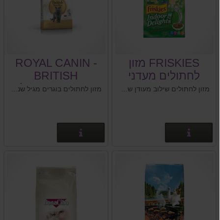
FRISKIES מזון
ROYAL CANIN -
לחתולים מעדני
BRITISH
הבית
shorthair רויאל
מזון לחתולים שילוב מעודן של ארבעה מקורות חלבון מן החי :עוף,בקר,הודו וגבינה עם ירק גינה. מותאם במיוחד לחתול החי בבית עם רמת פעילות נמוכה יותר והתלקקות עצמית מוגברת.
מזון לחתולים בוגרים מגיל שנה ומעלה מיועד לחתולים מגזע בריטי שיער קצר
קנין בריטי
פרטים נוספים
פרטים נוספים