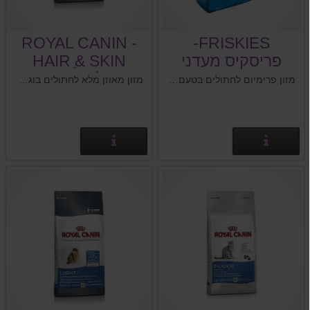
ROYAL CANIN -
FRISKIES-
פריסקיס מעדני
HAIR ַ& SKIN
הים.
רויאל קנין פרווה
מזון פרימיום לחתולים בטעם של דגי אוקינוס ,טונה,טונה לבנה,טונה זהובת סנפיר,סלמון,סרטנים ואצות ים.
מזון מאוזן מלא לחתולים בוגרים מגיל שנה ומעלה. תזונה וטיפול לעור ולפרווה.
ועור
פרטים נוספים
פרטים נוספים