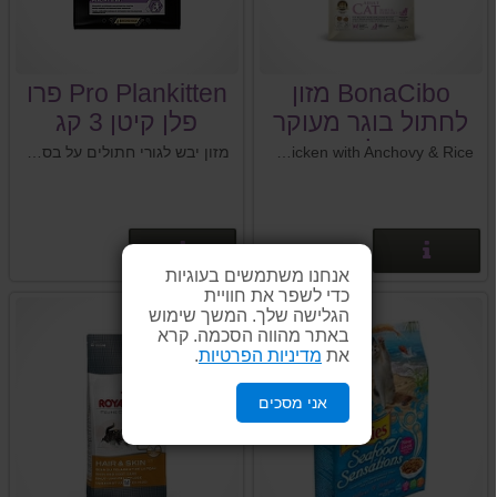
BonaCibo מזון
Pro Plankitten פרו
לחתול בוגר מעוקר
פלן קיטן 3 קג
או בעל נטייה
BonaCibo Adult Cat Food Light & Sterilized Chicken with Anchovy & Rice מזון מלא ומאוזן לחתולים בוגרים, מעוקרים או בעלי נטייה להשמנה- עוף, אנשובי ואורז
מזון יבש לגורי חתולים על בסיס עוף ואורז Pro Plankitten פרו פלן קיטן 3 קג
להשמנה
פרטים נוספים
פרטים נוספים
אנחנו משתמשים בעוגיות
כדי לשפר את חוויית
הגלישה שלך. המשך שימוש
באתר מהווה הסכמה. קרא
את
מדיניות הפרטיות
.
אני מסכים