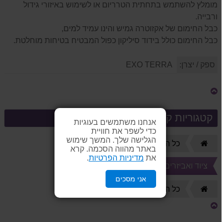
מומלץ להשתמש בתחתית הטרריום או לשימוש באיזורי גידול
ורבייה.
כבל החימום של אקזוטרה גמיש והינו עמיד למים,
כבל החימום כולל בידוד סיליקון כפול המבטיח בטיחות מוחלטת.
ספק / יצרן:
EXO TERRA
קטגוריות קשורות
אנחנו משתמשים בעוגיות
כדי לשפר את חוויית
הגלישה שלך. המשך שימוש
דף
כל המוצרים
🦎 זוחלים
באתר מהווה הסכמה. קרא
הבית
את
מדיניות הפרטיות
.
ציוד ואביזרים לזוחלים
אני מסכים
🦎 זוחלים
דף
כל המוצרים
הבית