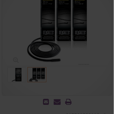
הדפס
שאל
שלח
אותנו
לחבר
על