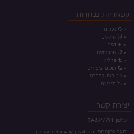
קטגוריות נבחרות
🐶 כלבים
🐱 חתולים
🐠 דגים
🐭 מכרסמים
🦎 זוחלים
🦜 תוכים וציפורים
⚕️ טיפוח והדברה
אזורי משלוח לשקי מזון, אקווריומים
🏷️ תגי שם
וכלובים
המשלוחים מוגבלים לעיר נתניה וסביבתה הקרובה בלבד.
יצירת קשר
טלפון:
09-8877794
דואר אלקטרוני:
petparknetanya@gmail.com