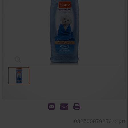
הדפס
שאל
שלח
אותנו
לחבר
על
מק"ט 032700979256
המוצר