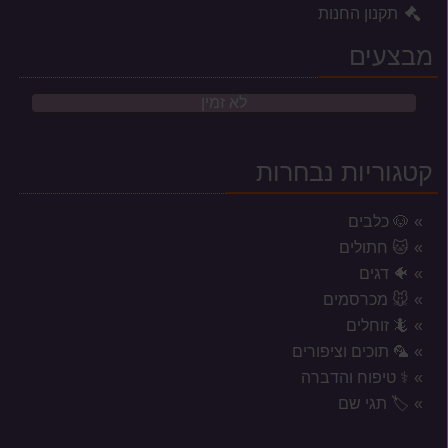
תקנון החנות
מבצעים
לא זמין
קטגוריות נבחרות
🐶 כלבים
🐱 חתולים
🐠 דגים
🐭 מכרסמים
🦎 זוחלים
🦜 תוכים וציפורים
⚕️ טיפוח והדברה
אזורי משלוח לשקי מזון, אקווריומים
🏷️ תגי שם
וכלובים