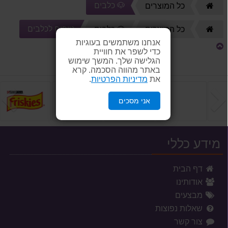
🐶 כלבים
דף
כל המוצרים
הבית
טיפוח לכלבים
דף
כל המוצרים
🐶 כלבים
הבית
אנחנו משתמשים בעוגיות
כדי לשפר את חוויית
הגלישה שלך. המשך שימוש
באתר מהווה הסכמה. קרא
את
מדיניות הפרטיות
.
הקודם
ה
אני מסכים
מידע כללי
דף הבית
אודותינו
מבצעים
שאלות נפוצות
צור קשר