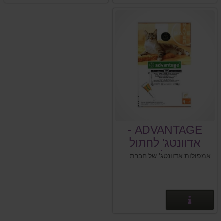
ADVANTAGE -
אדוונטג' לחתול
במשקל 4 ק''ג
אמפולות אדוונטג' של חברת באייר. לטיפול ומניעה של פרעושים.
ומטה
פרטים נוספים