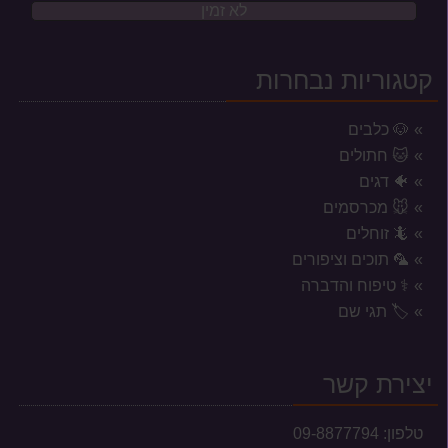
לא זמין
קטגוריות נבחרות
🐶 כלבים
🐱 חתולים
🐠 דגים
🐭 מכרסמים
🦎 זוחלים
🦜 תוכים וציפורים
⚕️ טיפוח והדברה
אזורי משלוח לשקי מזון, אקווריומים
🏷️ תגי שם
וכלובים
המשלוחים מוגבלים לעיר נתניה וסביבתה הקרובה בלבד.
יצירת קשר
טלפון:
09-8877794