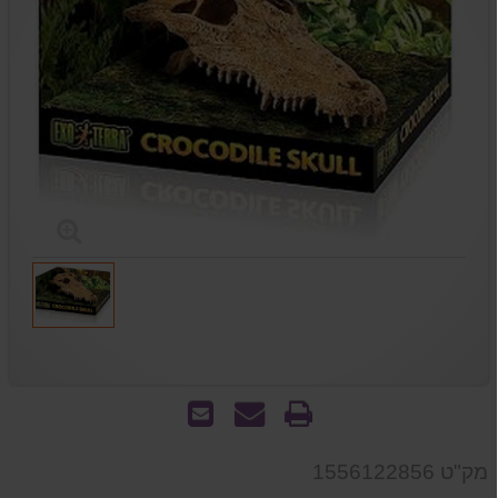
הדפס
שאל
שלח
אותנו
לחבר
על
מק"ט 1556122856
המוצר