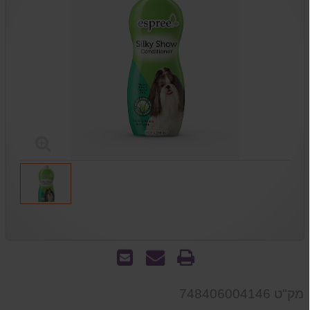
הדפס
שאל
שלח
אותנו
לחבר
על
מק"ט 748406004146
המוצר