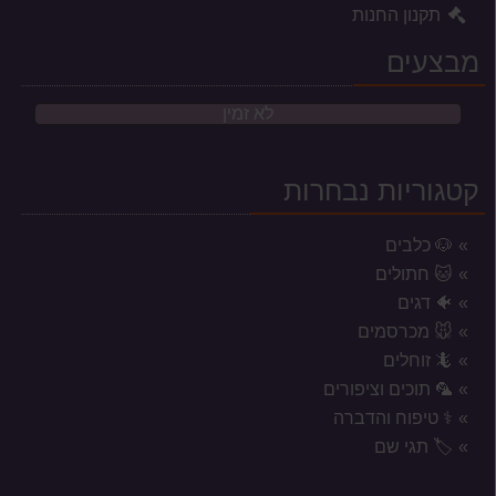
תקנון החנות
מבצעים
לא זמין
קטגוריות נבחרות
🐶 כלבים
🐱 חתולים
🐠 דגים
🐭 מכרסמים
🦎 זוחלים
🦜 תוכים וציפורים
⚕️ טיפוח והדברה
אזורי משלוח לשקי מזון, אקווריומים
🏷️ תגי שם
וכלובים