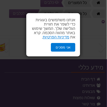
🐶 כלבים
דף
כל המוצרים
הבית
טיפוח לכלבים
דף
כל המוצרים
🐶 כלבים
הבית
אנחנו משתמשים בעוגיות
כדי לשפר את חוויית
הגלישה שלך. המשך שימוש
באתר מהווה הסכמה. קרא
את
מדיניות הפרטיות
.
הקודם
ה
אני מסכים
מידע כללי
דף הבית
אודותינו
מבצעים
שאלות נפוצות
צור קשר